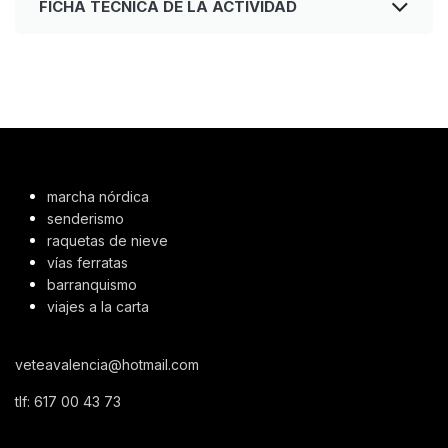
FICHA TÉCNICA DE LA ACTIVIDAD
marcha nórdica
senderismo
raquetas de nieve
vías ferratas
barranquismo
viajes a la carta
veteavalencia@hotmail.com
tlf:
617 00 43 73