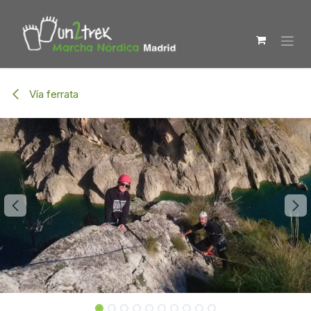
Ir al contenido
Vía ferrata