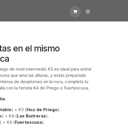
OS
VIAJES
CONTACTO
SIERRA DE
atas en el mismo
nca
iego de nivel intermedio K3 es ideal para entrar
rsona que ama las alturas, y estás preparada
a intensa de desplomes en la roca, completa tu
llá con la ferrata K4 de Priego o Fuertescusa.
ía:
Diablo
) + K3 (
Hoz de Priego
).
o
) + K4 (
Las Buitreras
).
) + K4 (
Fuertescusa
).