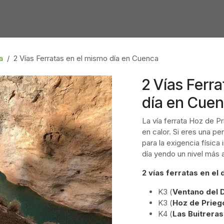
IO
ACTIVIDADES
BLOG
CONÓCEN
a
2 Vías Ferratas en el mismo día en Cuenca
2 Vías Ferr
día en Cue
La vía ferrata Hoz de Pr
en calor. Si eres una pe
para la exigencia físic
día yendo un nivel más a
2 vías ferratas en el d
K3 (
Ventano del 
K3 (
Hoz de Prieg
K4 (
Las Buitreras